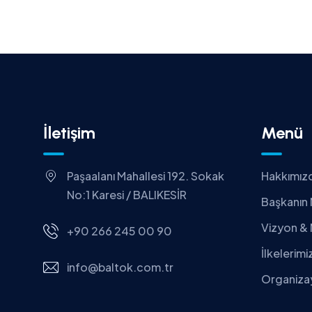
İletişim
Menü
Paşaalanı Mahallesi 192. Sokak
Hakkımız
No:1 Karesi / BALIKESİR
Başkanın 
Vizyon &
+90 266 245 00 90
İlkelerimi
info@baltok.com.tr
Organiza