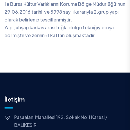
ile Bursa Kültür Varlıklarını Koruma Bölge Müdürlüğü’nün
29.06.2016 tarihli ve 5998 sayılı kararıyla 2.grup yapı
olarak belirlenip tescillenmiştir.
Yapı, ahşap karkas arası tuğla dolgu tekniğiyle inşa
edilmiştir ve zemin+1 kattan oluşmaktadır
İletişim
Paşaalanı Mahallesi 192. Sokak No:1 Karesi /
BALIKESİR